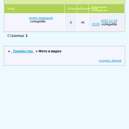
Последнее
Тема
Ответов
Просмотров
сообщение
видео анимация
2023-12-24
xshkgwfdlx
0
44
23:03
xshkgwfdlx
Страница:
1
»
_Твор4ество_
»
Фото и видео
создать форум