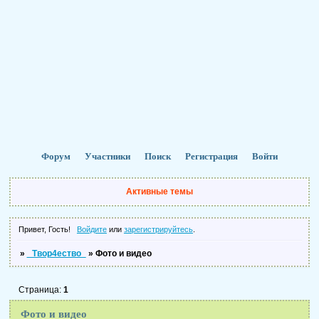
Форум
Участники
Поиск
Регистрация
Войти
Активные темы
Привет, Гость!
Войдите
или
зарегистрируйтесь
.
»
_Твор4ество_
»
Фото и видео
Страница:
1
Фото и видео