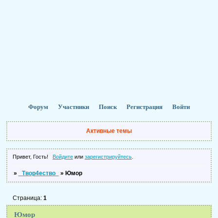
Форум
Участники
Поиск
Регистрация
Войти
Активные темы
Привет, Гость!
Войдите
или
зарегистрируйтесь
.
»
_Твор4ество_
»
Юмор
Страница:
1
Юмор