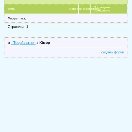
Последнее
Тема
Ответов
Просмотров
сообщение
Форум пуст.
Страница:
1
»
_Твор4ество_
»
Юмор
создать форум