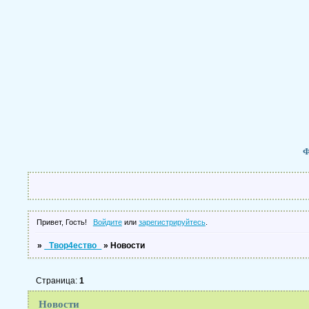
Ф
Привет, Гость!
Войдите
или
зарегистрируйтесь
.
»
_Твор4ество_
»
Новости
Страница:
1
Новости