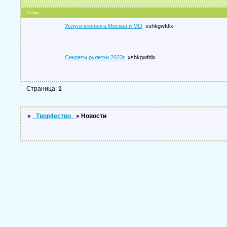
Тема
Услуги клининга Москва и МО
xshkgwfdlx
Секреты рулетки 2023г
xshkgwfdlx
Страница:
1
»
_Твор4ество_
»
Новости