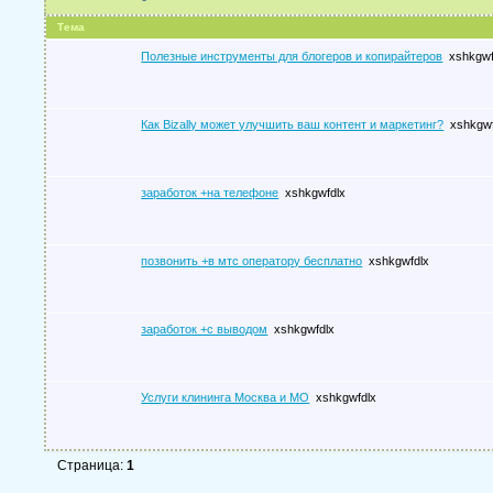
Тема
Полезные инструменты для блогеров и копирайтеров
xshkgwf
Как Bizally может улучшить ваш контент и маркетинг?
xshkgwf
заработок +на телефоне
xshkgwfdlx
позвонить +в мтс оператору бесплатно
xshkgwfdlx
заработок +с выводом
xshkgwfdlx
Услуги клининга Москва и МО
xshkgwfdlx
Страница:
1