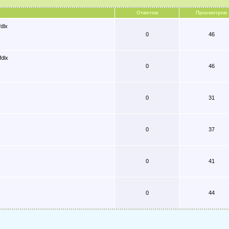
Ответов
Просмотров
dlx
0
46
dlx
0
46
0
31
0
37
0
41
0
44