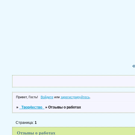
Ф
Привет, Гость!
Войдите
или
зарегистрируйтесь
.
»
_Твор4ество_
»
Отзывы о работах
Страница:
1
Отзывы о работах