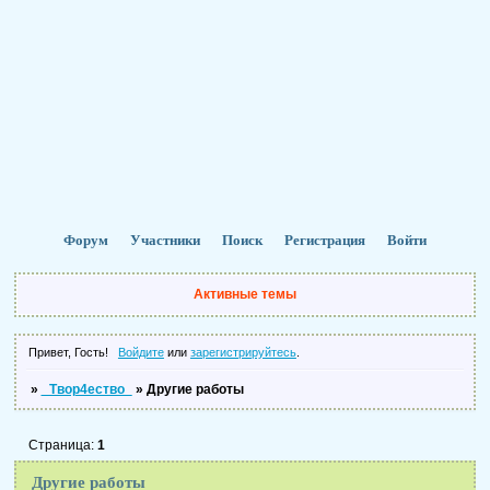
Форум
Участники
Поиск
Регистрация
Войти
Активные темы
Привет, Гость!
Войдите
или
зарегистрируйтесь
.
»
_Твор4ество_
»
Другие работы
Страница:
1
Другие работы