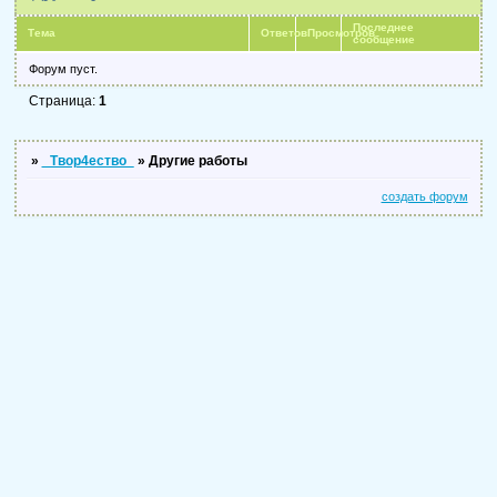
Последнее
Тема
Ответов
Просмотров
сообщение
Форум пуст.
Страница:
1
»
_Твор4ество_
»
Другие работы
создать форум